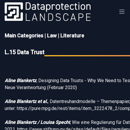
Main Categories
|
Law
|
Literature
L.15 Data Trust
Aline Blankertz
,
Designing Data Trusts - Why We Need to Tes
Neue Verantwortung (Februar 2020)
Aline Blankertz et al.
, Datentreuhandmodelle – Themenpapier, A
unter: https://pure.mpg.de/rest/items/item_3222478_2/com
Aline Blankertz / Louisa Specht
, Wie eine Regulierung für Da
2021, https://www.stiftung-nv.de/sites/default/files/regulie